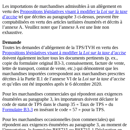
Les importations de marchandises admissibles à un allègement en
vertu des
Propositions législatives visant à modifier la
Loi sur la taxe
d’accise
tel que décrites au paragraphe 3 ci-dessus, peuvent être
comptabilisées en vertu des articles tarifaires énumérés et décrits à
l’annexe A. Veuillez noter que l’annexe A est une liste non
exhaustive.
Demande
Toutes les demandes d’allégement de la TPS/TVH en vertu des
Propositions législatives visant à modifier la
Loi sur la taxe d’accise
doivent également inclure tous les documents pertinents (p. ex.,
copie du formulaire original B3-3, connaissement, facture de vente,
lettre de transport, contrat de vente, etc.) qui démontrent que les
marchandises importées correspondent aux marchandises prescrites
décrites à la Partie II.1 de l’annexe VI de la
Loi sur la taxe d’accise
et qu’elles ont été importées après le 6 décembre 2020.
Pour les marchandises commerciales qui répondent aux exigences
énumérées au paragraphe 3, les importateurs doivent déclarer le
code de statut de TPS dans le champ 35 « Taux de TPS » du
Formulaire B3-3
en insérant le code « 57 » pour la TPS.
Pour les marchandises occasionnelles (non commerciales) qui
répondent aux exigences énumérées au paragraphe 3, au moment de
l’importation, le formulaire BSF715 ou BSF715-1 Déclaration en