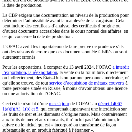
la date de production.
La CBP exigera une documentation au niveau de la production pour
déterminer l’admissibilité avant la mainlevée de la cargaison. Cela
peut inclure des certificats d’analyse, des certificats d’origine ou
d’autres documents accessibles dans le cours normal des affaires, en
ce qui concerne la date de production.
L’OFAC avertit les importateurs de faire preuve de prudence s’ils
ont des raisons de croire que ces documents ont été falsifiés ou sont
autrement erronés.
Pour les exportations, à compter du 13 avril 2024, l’OFAC
a interdit
l’exportation, la réexportation
, la vente ou la fourniture, directement
ou indirectement, des États-Unis ou par une personne américaine, où
qu’elle se trouve, de tout
service d’acquisition de métaux couverts
à
toute personne située en Russie, à moins d’avoir obtenu une licence
ou une autorisation de l’OFAC.
Ceci est le résultat d’une
mise à jour
de l’OFAC au
décret 14067
1(a)(i)(A), 1(b) et 5
, qui comprenait auparavant une interdiction sur
les fruits de mer et les diamants d’origine russe. Mais contrairement
aux fruits de mer et aux diamants, il n’inclut pas l’aluminium, le
cuivre ou le nickel qui est « incorporé ou transformé de façon
substantielle en un produit fabriqué à l’étranger ».