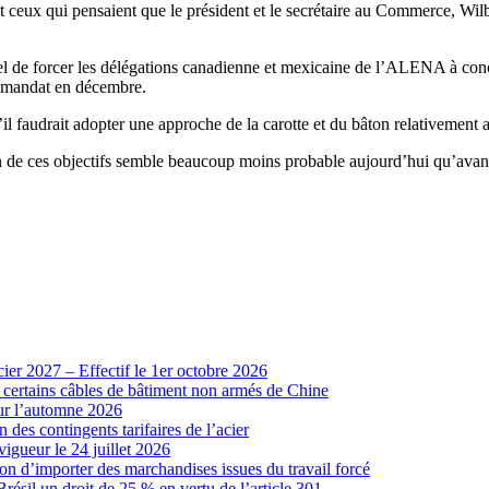
 ceux qui pensaient que le président et le secrétaire au Commerce, Wilb
el de forcer les délégations canadienne et mexicaine de l’ALENA à conc
on mandat en décembre.
il faudrait adopter une approche de la carotte et du bâton relativemen
on de ces objectifs semble beaucoup moins probable aujourd’hui qu’avan
cier 2027 – Effectif le 1er octobre 2026
r certains câbles de bâtiment non armés de Chine
our l’automne 2026
 des contingents tarifaires de l’acier
vigueur le 24 juillet 2026
ion d’importer des marchandises issues du travail forcé
sil un droit de 25 % en vertu de l’article 301