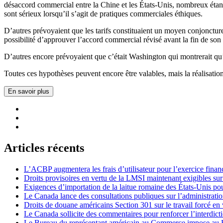
désaccord commercial entre la Chine et les États-Unis, nombreux étant
sont sérieux lorsqu’il s’agit de pratiques commerciales éthiques.
D’autres prévoyaient que les tarifs constituaient un moyen conjonctur
possibilité d’approuver l’accord commercial révisé avant la fin de s
D’autres encore prévoyaient que c’était Washington qui montrerait qu’
Toutes ces hypothèses peuvent encore être valables, mais la réalisati
En savoir plus
Articles récents
L’ACBP augmentera les frais d’utilisateur pour l’exercice finan
Droits provisoires en vertu de la LMSI maintenant exigibles su
Exigences d’importation de la laitue romaine des États-Unis p
Le Canada lance des consultations publiques sur l’administration
Droits de douane américains Section 301 sur le travail forcé en 
Le Canada sollicite des commentaires pour renforcer l’interdict
Le Bureau du représentant américain au Commerce impose au Bré