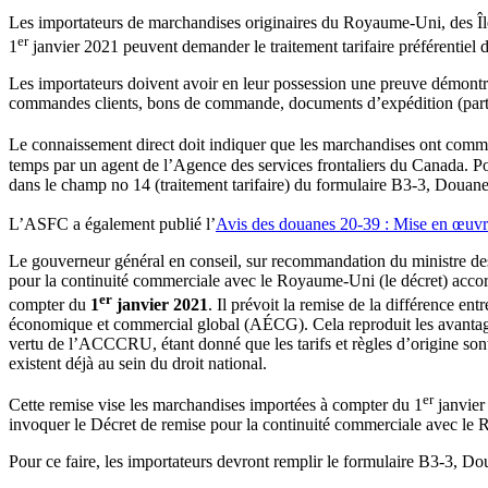
Les importateurs de marchandises originaires du Royaume-Uni, des Île
er
1
janvier 2021 peuvent demander le traitement tarifaire préférentie
Les importateurs doivent avoir en leur possession une preuve démontra
commandes clients, bons de commande, documents d’expédition (partic
Le connaissement direct doit indiquer que les marchandises ont commen
temps par un agent de l’Agence des services frontaliers du Canada. Po
dans le champ no 14 (traitement tarifaire) du formulaire B3-3, Doua
L’ASFC a également publié l’
Avis des douanes 20-39 : Mise en œuvr
Le gouverneur général en conseil, sur recommandation du ministre de
pour la continuité commerciale avec le Royaume-Uni (le décret) acc
er
compter du
1
janvier 2021
. Il prévoit la remise de la différence en
économique et commercial global (AÉCG). Cela reproduit les avantages 
vertu de l’ACCCRU, étant donné que les tarifs et règles d’origine sont 
existent déjà au sein du droit national.
er
Cette remise vise les marchandises importées à compter du 1
janvier
invoquer le Décret de remise pour la continuité commerciale avec le 
Pour ce faire, les importateurs devront remplir le formulaire B3-3, 