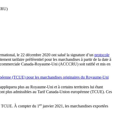
CCRU)
ternational, le 22 décembre 2020 ont salué la signature d’un
protocole
ent tarifaire préférentiel pour les marchandises à partir de la date à
té commerciale Canada-Royaume-Uni (ACCCRU) soit ratifié et mis en
uropéenne (TCUE) pour les marchandises originaires du Royaume-Uni
pliquera plus au Royaume-Uni et à certains territoires lui étant
e seront plus admissibles au Tarif Canada-Union européenne (TCUE). Ces
er
 du TCUE. À compter du 1
janvier 2021, les marchandises exportées