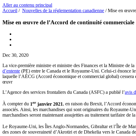
Aller au contenu principal
Accueil
/
Nouvelles de la réglementation canadienne
/
Mise en œuvr
Mise en œuvre de l’Accord de continuité commerc
Dec 30, 2020
La vice-première ministre et ministre des Finances et la Ministre de l
d’entente
(PE) entre le Canada et le Royaume-Uni. Celui-ci énonce les 
laquelle l’AÉCG (Accord économique et commercial global) cessera 
œuvr
L’Agence des services frontaliers du Canada (ASFC) a publié l’
avis 
er
À compter du
1
janvier 2021
, en raison du Brexit, l’Accord économ
associés. Ainsi, les marchandises qui sont originaires du Royaume-Uni
marchandises seront maintenant assujetties au traitement tarifaire de la
Le Royaume-Uni, les Îles Anglo-Normandes, Gibraltar et l’Île de Man 
des zones de souveraineté d’Akrotiri et de Dhekelia vers le Canada d