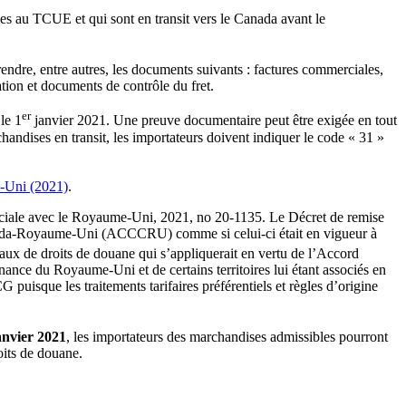
s au TCUE et qui sont en transit vers le Canada avant le
endre, entre autres, les documents suivants : factures commerciales,
ion et documents de contrôle du fret.
er
le 1
janvier 2021. Une preuve documentaire peut être exigée en tout
andises en transit, les importateurs doivent indiquer le code « 31 »
e-Uni (2021)
.
rciale avec le Royaume-Uni, 2021, no 20-1135. Le Décret de remise
Canada-Royaume-Uni (ACCCRU) comme si celui-ci était en vigueur à
le taux de droits de douane qui s’appliquerait en vertu de l’Accord
ance du Royaume-Uni et de certains territoires lui étant associés en
puisque les traitements tarifaires préférentiels et règles d’origine
nvier 2021
, les importateurs des marchandises admissibles pourront
oits de douane.