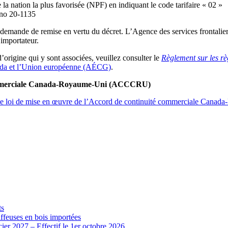
e la nation la plus favorisée (NPF) en indiquant le code tarifaire « 02 »
t no 20-1135
r demande de remise en vertu du décret. L’Agence des services frontali
importateur.
d’origine qui y sont associées, veuillez consulter le
Règlement sur les r
nada et l’Union européenne (AÉCG)
.
 commerciale Canada-Royaume-Uni (ACCCRU)
de loi de mise en œuvre de l’Accord de continuité commerciale Cana
ts
iffeuses en bois importées
cier 2027 – Effectif le 1er octobre 2026