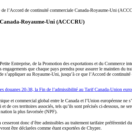
e de l’Accord de continuité commerciale Canada-Royaume-Uni (AC
iale Canada-Royaume-Uni (ACCCRU)
a Petite Entreprise, de la Promotion des exportations et du Commerce in
engagements que chaque pays prendra pour assurer le maintien du traitem
de s’appliquer au Royaume-Uni, jusqu’à ce que l’Accord de continui
des douanes 20-38, la Fin de l’admissibilité au Tarif Canada-Union e
ique et commercial global entre le Canada et l’Union européenne ne s’ap
 et de ces territoires associés, tels qu’ils sont précisés ci-dessous, n
 nation la plus favorisée (NPF).
cesseront donc d’être admissibles au traitement tarifaire préférentiel
evront être déclarées comme étant exportées de Chypre.