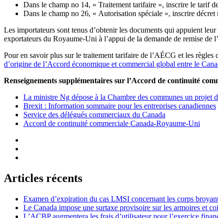
Dans le champ no 14, « Traitement tarifaire », inscrire le tarif d
Dans le champ no 26, « Autorisation spéciale », inscrire décre
Les importateurs sont tenus d’obtenir les documents qui appuient leu
exportateurs du Royaume-Uni à l’appui de la demande de remise de l’
Pour en savoir plus sur le traitement tarifaire de l’AÉCG et les règles 
d’origine de l’Accord économique et commercial global entre le Ca
Renseignements supplémentaires sur l’Accord de continuité
La ministre Ng dépose à la Chambre des communes un projet 
Brexit : Information sommaire pour les entreprises canadiennes
Service des délégués commerciaux du Canada
Accord de continuité commerciale Canada-Royaume-Uni
Articles récents
Examen d’expiration du cas LMSI concernant les corps broyan
Le Canada impose une surtaxe provisoire sur les armoires et co
L’ACBP augmentera les frais d’utilisateur pour l’exercice finan