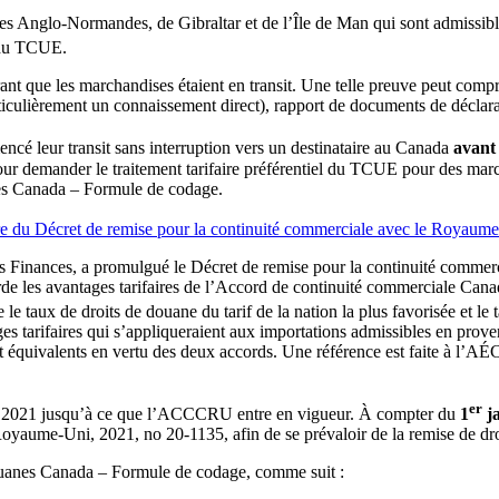
s Anglo-Normandes, de Gibraltar et de l’Île de Man qui sont admissible
l du TCUE.
nt que les marchandises étaient en transit. Une telle preuve peut compr
ulièrement un connaissement direct), rapport de documents de déclarat
cé leur transit sans interruption vers un destinataire au Canada
avant
ur demander le traitement tarifaire préférentiel du TCUE pour des march
nes Canada – Formule de codage.
e du Décret de remise pour la continuité commerciale avec le Royaum
s Finances, a promulgué le Décret de remise pour la continuité comme
orde les avantages tarifaires de l’Accord de continuité commerciale 
tre le taux de droits de douane du tarif de la nation la plus favorisée et 
tarifaires qui s’appliqueraient aux importations admissibles en proven
équivalents en vertu des deux accords. Une référence est faite à l’AÉCG 
er
 2021 jusqu’à ce que l’ACCCRU entre en vigueur. À compter du
1
ja
Royaume-Uni, 2021, no 20-1135, afin de se prévaloir de la remise de dr
Douanes Canada – Formule de codage, comme suit :