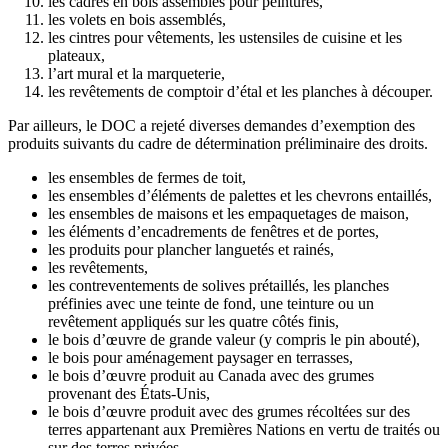
les cadres en bois assemblés pour peintures,
les volets en bois assemblés,
les cintres pour vêtements, les ustensiles de cuisine et les
plateaux,
l’art mural et la marqueterie,
les revêtements de comptoir d’étal et les planches à découper.
Par ailleurs, le DOC a rejeté diverses demandes d’exemption des
produits suivants du cadre de détermination préliminaire des droits.
les ensembles de fermes de toit,
les ensembles d’éléments de palettes et les chevrons entaillés,
les ensembles de maisons et les empaquetages de maison,
les éléments d’encadrements de fenêtres et de portes,
les produits pour plancher languetés et rainés,
les revêtements,
les contreventements de solives prétaillés, les planches
préfinies avec une teinte de fond, une teinture ou un
revêtement appliqués sur les quatre côtés finis,
le bois d’œuvre de grande valeur (y compris le pin abouté),
le bois pour aménagement paysager en terrasses,
le bois d’œuvre produit au Canada avec des grumes
provenant des États-Unis,
le bois d’œuvre produit avec des grumes récoltées sur des
terres appartenant aux Premières Nations en vertu de traités ou
sur des terres privées,