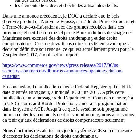
les éléments de cadres et d’échelles artisanales de lits.
Dans une annonce précédente, le DOC a déclaré que le bois
d’œuvre produit en Nouvelle-Écosse, sur l’Île-du-Prince-Édouard et
à Terre-Neuve-et-Labrador avec des grumes récoltées dans ces
provinces, et certifié comme tel par le Bureau du bois de sciage des
Maritimes sera exonéré des droits antidumping et des droits
compensatoires. Ceci ne devrait pas entrer en vigueur avant que la
décision définitive soit rendue, ce qui est actuellement prévu pour le
7 septembre 2017, à moins d’un report.
https://www.commerce.gov/news/press-releases/2017/06/us-
secretary-commerce-wilbur-ross-announces-update-exclusion-
canadian
En conclusion, la publication dans le Federal Register, qui établit la
date d’entrée en vigueur, a indiqué le 30 juin 2017. Après cette
publication, un « message » du Department of Commerce envoyé à
la US Customs and Border Protection, lancera la programmation
dans le système ACE. Jusqu’à ce que le système soit programmé
pour accepter les paiements de droits antidumping, nous allons nous
en tenir qu’aux déclarations de droits compensateurs seulement.
Nous émettrons des alertes lorsque le système ACE sera en mesure
d’accepter les déclarations de droits antidumping.