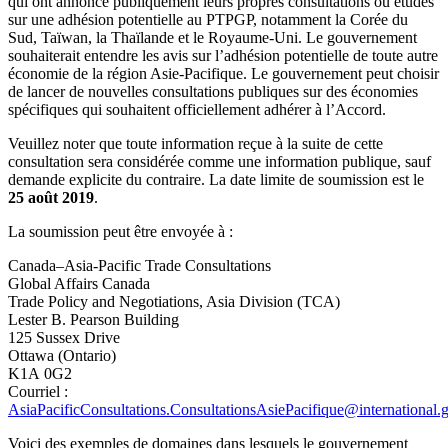
qui ont annoncé publiquement leurs propres consultations ou études
sur une adhésion potentielle au PTPGP, notamment la Corée du
Sud, Taïwan, la Thaïlande et le Royaume-Uni. Le gouvernement
souhaiterait entendre les avis sur l’adhésion potentielle de toute autre
économie de la région Asie-Pacifique. Le gouvernement peut choisir
de lancer de nouvelles consultations publiques sur des économies
spécifiques qui souhaitent officiellement adhérer à l’Accord.
Veuillez noter que toute information reçue à la suite de cette
consultation sera considérée comme une information publique, sauf
demande explicite du contraire. La date limite de soumission est le
25 août 2019
.
La soumission peut être envoyée à :
Canada–Asia-Pacific Trade Consultations
Global Affairs Canada
Trade Policy and Negotiations, Asia Division (TCA)
Lester B. Pearson Building
125 Sussex Drive
Ottawa (Ontario)
K1A 0G2
Courriel :
AsiaPacificConsultations.ConsultationsAsiePacifique@international.g
Voici des exemples de domaines dans lesquels le gouvernement