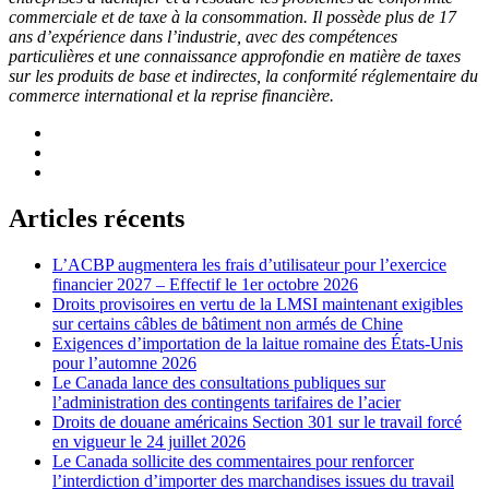
commerciale et de taxe à la consommation. Il possède plus de 17
ans d’expérience dans l’industrie, avec des compétences
particulières et une connaissance approfondie en matière de taxes
sur les produits de base et indirectes, la conformité réglementaire du
commerce international et la reprise financière.
Articles récents
L’ACBP augmentera les frais d’utilisateur pour l’exercice
financier 2027 – Effectif le 1er octobre 2026
Droits provisoires en vertu de la LMSI maintenant exigibles
sur certains câbles de bâtiment non armés de Chine
Exigences d’importation de la laitue romaine des États-Unis
pour l’automne 2026
Le Canada lance des consultations publiques sur
l’administration des contingents tarifaires de l’acier
Droits de douane américains Section 301 sur le travail forcé
en vigueur le 24 juillet 2026
Le Canada sollicite des commentaires pour renforcer
l’interdiction d’importer des marchandises issues du travail