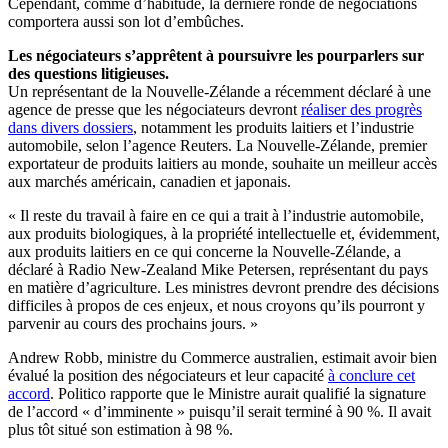
Cependant, comme d’habitude, la dernière ronde de négociations
comportera aussi son lot d’embûches.
Les négociateurs s’apprêtent à poursuivre les pourparlers sur
des questions litigieuses.
Un représentant de la Nouvelle-Zélande a récemment déclaré à une
agence de presse que les négociateurs devront
réaliser des progrès
dans divers dossiers
, notamment les produits laitiers et l’industrie
automobile, selon l’agence Reuters. La Nouvelle-Zélande, premier
exportateur de produits laitiers au monde, souhaite un meilleur accès
aux marchés américain, canadien et japonais.
« Il reste du travail à faire en ce qui a trait à l’industrie automobile,
aux produits biologiques, à la propriété intellectuelle et, évidemment,
aux produits laitiers en ce qui concerne la Nouvelle-Zélande, a
déclaré à Radio New-Zealand Mike Petersen, représentant du pays
en matière d’agriculture. Les ministres devront prendre des décisions
difficiles à propos de ces enjeux, et nous croyons qu’ils pourront y
parvenir au cours des prochains jours. »
Andrew Robb, ministre du Commerce australien, estimait avoir bien
évalué la position des négociateurs et leur capacité
à conclure cet
accord
. Politico rapporte que le Ministre aurait qualifié la signature
de l’accord « d’imminente » puisqu’il serait terminé à 90 %. Il avait
plus tôt situé son estimation à 98 %.