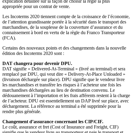
explication détaillée sur la façon de choisir la règle la plus
appropriée pour un contrat de vente.
Les Incoterms 2020 tiennent compte de la croissance de l’économie,
de l’attention grandissante portée à la sécurité dans le transport des
marchandises, de la souplesse de la couverture d’assurance et du
connaissement à bord en vertu de la règle du Franco Transporteur
(FCA).
Certains des nouveaux points et des changements dans la nouvelle
édition des Incoterms 2020 sont :
DAT changera pour devenir DPU.
DAT signifie « Delivered-At-Terminal » (livré au terminal) et sera
remplacé par DPU, qui veut dire « Delivery-At-Place Unloaded »
(livraison déchargée sur place). DPU signifie que le vendeur livre
les marchandises et transfère les risques à l’acheteur une fois les
marchandises déchargées au lieu de destination convenu. Le
dédouanement à l’importation et les frais afférents restent à la charge
de l’acheteur. DPU est essentiellement un DAP livré sur place, avec
déchargement. La référence au terminal a été supprimée pour la
rendre plus générale.
Changement d’assurance concernant les CIP/CIF.
Le coût, assurance et fret (Cost of Insurance and Freight, CIF)
signifie que le vendeur livre au transporteur et paie le transport et