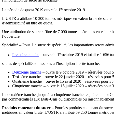
l’importation de sucre de spécialité.
er
La période de quota 2019 ouvre le 1
octobre 2019.
L’USTR a attribué 10 300 tonnes métriques en valeur brute de sucre r
d’admissibilité au titre du quota.
Une attribution de sucre raffiné de 7 090 tonnes métriques en valeur bru
l’ouverture.
Spécialité
– Pour Le sucre de spécialité, les importations seront admin
er
Première tranche
– ouvre le 1
octobre 2019 et totalise 1 656 to
sucres de spécialité admissibles à l’inscription à cette tranche.
Deuxième tranche
– ouvre le 9 octobre 2019 – réservées pour 5
Troisième tranche – ouvre le 22 janvier 2020 – réservées pour 
Quatrième tranche – ouvre le 15 avril 2020 – réservées pour 35
Cinquième tranche – ouvre le 15 juillet 2020 – réservées pour 
La deuxième tranche, jusqu’à la cinquième tranche requièrent un « Cert
pas commercialisés aux États-Unis ou disponibles ou raisonnablement d
Produits contenant du sucre
– Pour les produits contenant du sucre 
métriques en valeur brute. L’USTR a attribué 59 250 tonnes métriques 