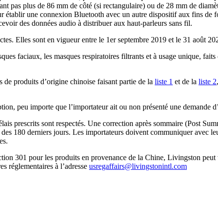
ant pas plus de 86 mm de côté (si rectangulaire) ou de 28 mm de diamèt
our établir une connexion Bluetooth avec un autre dispositif aux fins de 
voir des données audio à distribuer aux haut-parleurs sans fil.
ctes. Elles sont en vigueur entre le 1er septembre 2019 et le 31 août 
es faciaux, les masques respiratoires filtrants et à usage unique, faits
 de produits d’origine chinoise faisant partie de la
liste 1
et de la
liste 2
iption, peu importe que l’importateur ait ou non présenté une demande d
 délais prescrits sont respectés. Une correction après sommaire (Post Sum
urs des 180 derniers jours. Les importateurs doivent communiquer avec l
es.
section 301 pour les produits en provenance de la Chine, Livingston peu
res réglementaires à l’adresse
usregaffairs@livingstonintl.com