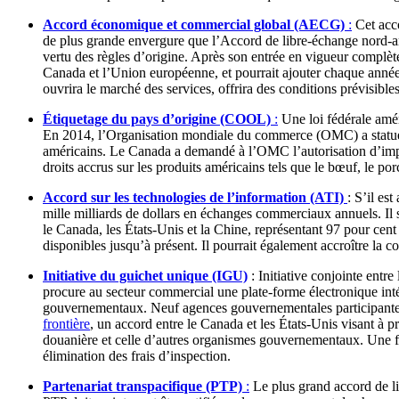
Accord économique et commercial global (AECG)
:
Cet acco
de plus grande envergure que l’Accord de libre-échange nord-
vertu des règles d’origine. Après son entrée en vigueur complète
Canada et l’Union européenne, et pourrait ajouter chaque année 1
ouvrira le marché des services, offrira des conditions prévisibl
Étiquetage du pays d’origine (COOL)
:
Une loi fédérale améri
En 2014, l’Organisation mondiale du commerce (OMC) a statué q
américains. Le Canada a demandé à l’OMC l’autorisation d’impos
droits accrus sur les produits américains tels que le bœuf, le porc
Accord sur les technologies de l’information (ATI)
: S’il es
mille milliards de dollars en échanges commerciaux annuels. I
le Canada, les États-Unis et la Chine, représentant 97 pour cent
disponibles jusqu’à présent. Il pourrait également accroître la
Initiative du guichet unique (IGU)
: Initiative conjointe ent
procure au secteur commercial une plate-forme électronique inté
gouvernementaux. Neuf agences gouvernementales participantes, 
frontière
, un accord entre le Canada et les États-Unis visant à 
douanière et celle d’autres organismes gouvernementaux. Une fo
élimination des frais d’inspection.
Partenariat transpacifique (PTP)
:
Le plus grand accord de li