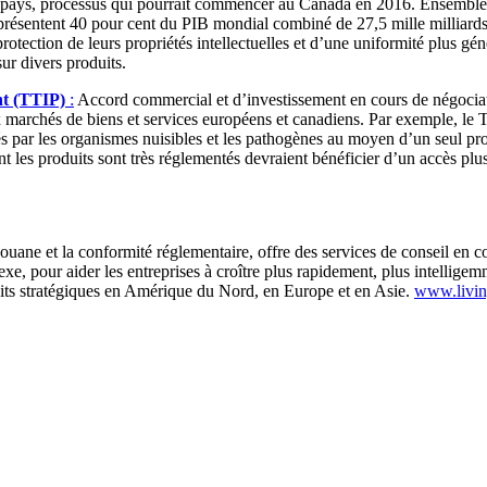
 pays, processus qui pourrait commencer au Canada en 2016. Ensemble, 
sentent 40 pour cent du PIB mondial combiné de 27,5 mille milliards d
rotection de leurs propriétés intellectuelles et d’une uniformité plus gé
sur divers produits.
nt (TTIP)
:
Accord commercial et d’investissement en cours de négociat
x marchés de biens et services européens et canadiens. Par exemple, le T
sés par les organismes nuisibles et les pathogènes au moyen d’un seul pr
dont les produits sont très réglementés devraient bénéficier d’un accès p
douane et la conformité réglementaire, offre des services de conseil en
exe, pour aider les entreprises à croître plus rapidement, plus intellig
roits stratégiques en Amérique du Nord, en Europe et en Asie.
www.livin