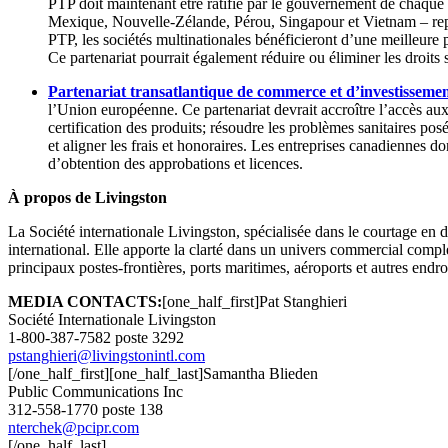
PTP doit maintenant être ratifié par le gouvernement de chaque
Mexique, Nouvelle-Zélande, Pérou, Singapour et Vietnam – repré
PTP, les sociétés multinationales bénéficieront d’une meilleure p
Ce partenariat pourrait également réduire ou éliminer les droits 
Partenariat transatlantique de commerce et d’investisseme
l’Union européenne. Ce partenariat devrait accroître l’accès au
certification des produits; résoudre les problèmes sanitaires po
et aligner les frais et honoraires. Les entreprises canadiennes 
d’obtention des approbations et licences.
À
propos de Livingston
La Société internationale Livingston, spécialisée dans le courtage en 
international. Elle apporte la clarté dans un univers commercial compl
principaux postes-frontières, ports maritimes, aéroports et autres end
MEDIA CONTACTS:
[one_half_first]Pat Stanghieri
Société Internationale Livingston
1-800-387-7582 poste 3292
pstanghieri@livingstonintl.com
[/one_half_first][one_half_last]Samantha Blieden
Public Communications Inc
312-558-1770 poste 138
nterchek@pcipr.com
[/one_half_last]