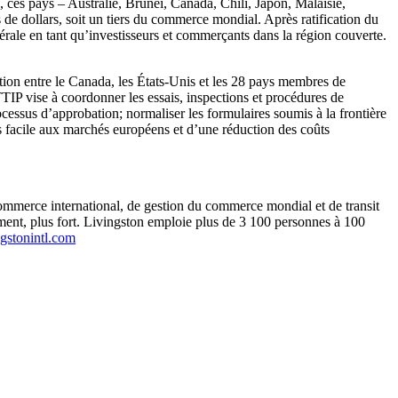
ces pays – Australie, Brunei, Canada, Chili, Japon, Malaisie,
e dollars, soit un tiers du commerce mondial. Après ratification du
nérale en tant qu’investisseurs et commerçants dans la région couverte.
ion entre le Canada, les États-Unis et les 28 pays membres de
TIP vise à coordonner les essais, inspections et procédures de
ocessus d’approbation; normaliser les formulaires soumis à la frontière
lus facile aux marchés européens et d’une réduction des coûts
 commerce international, de gestion du commerce mondial et de transit
emment, plus fort. Livingston emploie plus de 3 100 personnes à 100
gstonintl.com