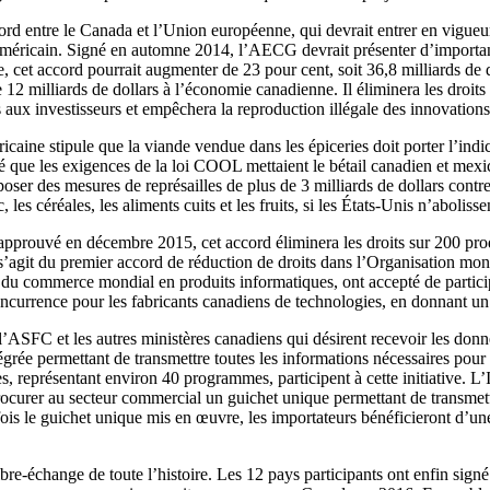
rd entre le Canada et l’Union européenne, qui devrait entrer en vigueur
américain. Signé en automne 2014, l’AECG devrait présenter d’importa
, cet accord pourrait augmenter de 23 pour cent, soit 36,8 milliards de 
2 milliards de dollars à l’économie canadienne. Il éliminera les droits 
es aux investisseurs et empêchera la reproduction illégale des innovation
caine stipule que la viande vendue dans les épiceries doit porter l’indica
ue les exigences de la loi COOL mettaient le bétail canadien et mexic
er des mesures de représailles de plus de 3 milliards de dollars contr
, les céréales, les aliments cuits et les fruits, si les États-Unis n’abolis
t approuvé en décembre 2015, cet accord éliminera les droits sur 200 pr
l s’agit du premier accord de réduction de droits dans l’Organisation 
 du commerce mondial en produits informatiques, ont accepté de participer
 concurrence pour les fabricants canadiens de technologies, en donnant 
re l’ASFC et les autres ministères canadiens qui désirent recevoir les d
grée permettant de transmettre toutes les informations nécessaires pour 
représentant environ 40 programmes, participent à cette initiative. L
procurer au secteur commercial un guichet unique permettant de transmett
is le guichet unique mis en œuvre, les importateurs bénéficieront d’un
bre-échange de toute l’histoire. Les 12 pays participants ont enfin sig