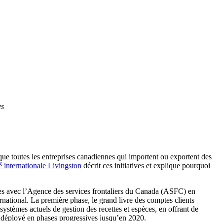
es
e toutes les entreprises canadiennes qui importent ou exportent des
é internationale Livingston
décrit ces initiatives et explique pourquoi
ses avec l’Agence des services frontaliers du Canada (ASFC) en
national. La première phase, le grand livre des comptes clients
tèmes actuels de gestion des recettes et espèces, en offrant de
a déployé en phases progressives jusqu’en 2020.