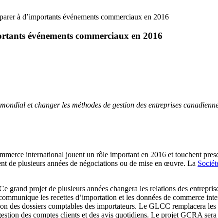
préparer à d’importants événements commerciaux en 2016
importants événements commerciaux en 2016
al mondial et changer les méthodes de gestion des entreprises canadienn
erce international jouent un rôle important en 2016 et touchent presqu
ent de plusieurs années de négociations ou de mise en œuvre. La
Sociét
Ce grand projet de plusieurs années changera les relations des entrepri
t communique les recettes d’importation et les données de commerce inter
 des dossiers comptables des importateurs. Le GLCC remplacera les sys
 gestion des comptes clients et des avis quotidiens. Le projet GCRA ser