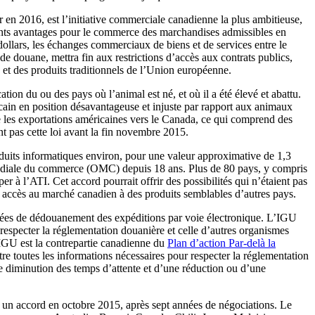
 en 2016, est l’initiative commerciale canadienne la plus ambitieuse,
nts avantages pour le commerce des marchandises admissibles en
dollars, les échanges commerciaux de biens et de services entre le
de douane, mettra fin aux restrictions d’accès aux contrats publics,
s et des produits traditionnels de l’Union européenne.
tion du ou des pays où l’animal est né, et où il a été élevé et abattu.
ain en position désavantageuse et injuste par rapport aux animaux
e les exportations américaines vers le Canada, ce qui comprend des
sent pas cette loi avant la fin novembre 2015.
oduits informatiques environ, pour une valeur approximative de 1,3
mondiale du commerce (OMC) depuis 18 ans. Plus de 80 pays, y compris
 à l’ATI. Cet accord pourrait offrir des possibilités qui n’étaient pas
un accès au marché canadien à des produits semblables d’autres pays.
onnées de dédouanement des expéditions par voie électronique. L’IGU
respecter la réglementation douanière et celle d’autres organismes
’IGU est la contrepartie canadienne du
Plan d’action Par-delà la
re toutes les informations nécessaires pour respecter la réglementation
e diminution des temps d’attente et d’une réduction ou d’une
né un accord en octobre 2015, après sept années de négociations. Le