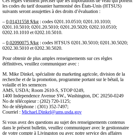
Ces règles viennent préciser que les importations de veau qui portent
les codes du tarif douanier harmonisé des États-Unis (HTSUS)
suivants seront assujetties à des droits d’évaluation :
–
0,01431558 $/kg
: codes 0201.10.0510; 0201.10.1010;
0201.10.5010; 0201.20.5010; 0201.20.5020; 0202.10.0510;
0202.10.1010 et 0202.10.5010.
–
0,02090075 $/kg
: codes HTSUS 0201.30.5010; 0201.30.5020;
0202.30.5010 et 0202.30.5020.
Pour obtenir de plus amples renseignements sur ces règles
définitives, veuillez communiquer avec :
M. Mike Dinkel, spécialiste du marketing agricole, division de la
recherche et de la promotion, programme portant sur le bétail, la
volaille et les semences
AMS, USDA; Room 2610-S, STOP 0249,
1400 Independence Avenue SW., Washington, DC 20250-0249
No de télécopieur : (202) 720-1125;
No de téléphone : (301) 352-7497;
Courriel :
Michael.Dinkel@ams.usda.gov
Si vous avez des questions au sujet des renseignements contenus
dans le présent bulletin, veuillez communiquer avec le gestionnaire
de votre compte à Livingston ou avec notre service des affaires