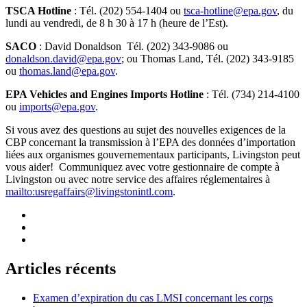
TSCA Hotline
: Tél. (202) 554-1404 ou
tsca-hotline@epa.gov
, du
lundi au vendredi, de 8 h 30 à 17 h (heure de l’Est).
SACO
: David Donaldson Tél. (202) 343-9086 ou
donaldson.david@epa.gov
; ou Thomas Land, Tél. (202) 343-9185
ou
thomas.land@epa.gov
.
EPA Vehicles and Engines Imports Hotline
: Tél. (734) 214-4100
ou
imports@epa.gov
.
Si vous avez des questions au sujet des nouvelles exigences de la
CBP concernant la transmission à l’EPA des données d’importation
liées aux organismes gouvernementaux participants, Livingston peut
vous aider! Communiquez avec votre gestionnaire de compte à
Livingston ou avec notre service des affaires réglementaires à
mailto:
usregaffairs@livingstonintl.com
.
Articles récents
Examen d’expiration du cas LMSI concernant les corps