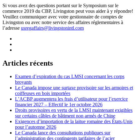
Si vous avez des questions portant sur le Symposium sur le
commerce 2019 du CBP, Livingston peut vous aider à y répondre!
Veuillez communiquer avec votre gestionnaire de comptes de
Livingston ou avec notre service des affaires réglementaires à
l’adresse
usregaffairs@livingstonintl.com
Articles récents
Examen d’expiration du cas LMSI concernant les corps
broyants
Le Canada impose une surtaxe provisoire sur les armoires et
coiffeuses en bois importées
L’ACBP augmentera les frais d’utilisateur pour l’exercice
financier 2027 – Effectif le 1er octobre 2026
Droits provisoires en vertu de la LMSI maintenant exigibles
sur certains câbles de bâtiment non armés de Chine
Exigences d’importation de la laitue romaine des États-Unis
pour l’automne 2026
Le Canada lance des consultations publiques sur
l’administration des contingents tarifaires de l’acier