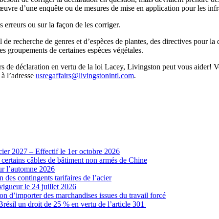
 œuvre d’une enquête ou de mesures de mise en application pour les infra
erreurs ou sur la façon de les corriger.
l de recherche de genres et d’espèces de plantes, des directives pour la dé
 les groupements de certaines espèces végétales.
rs de déclaration en vertu de la loi Lacey, Livingston peut vous aider!
 à l’adresse
usregaffairs@livingstonintl.com
.
cier 2027 – Effectif le 1er octobre 2026
r certains câbles de bâtiment non armés de Chine
our l’automne 2026
 des contingents tarifaires de l’acier
vigueur le 24 juillet 2026
ion d’importer des marchandises issues du travail forcé
sil un droit de 25 % en vertu de l’article 301