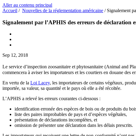
Aller au contenu principal
Accueil
/
Nouvelles de la réglementation américaine
/
Signalement pa
Signalement par l’APHIS des erreurs de déclaration e
Sep 12, 2018
Le service d’inspection zoosanitaire et phytosanitaire (Animal and P
commencera à aviser les importateurs et les courtiers en douane des err
En vertu de la
Loi Lacey
, les importateurs de certains végétaux, produ
importée, sa valeur, sa quantité et le pays où elle a été récoltée.
L’APHIS a relevé les erreurs courantes ci-dessous :
identification erronée des espèces de bois ou de produits du boi
liste des paires improbables de pays et d’espèces végétales,
présentation de déclarations incomplètes, et
omission de présenter une déclaration dans les délais prescrits.
Les importateurs qui reçoivent une lettre de non-conformité n’ont pas b