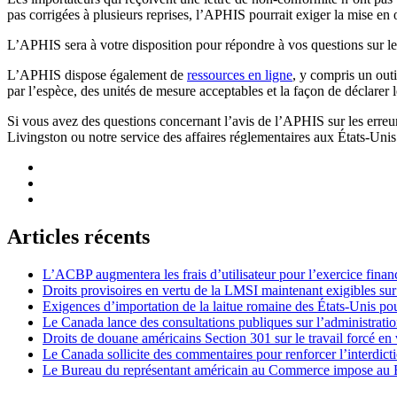
pas corrigées à plusieurs reprises, l’APHIS pourrait exiger la mise en
L’APHIS sera à votre disposition pour répondre à vos questions sur les 
L’APHIS dispose également de
ressources en ligne
, y compris un outi
par l’espèce, des unités de mesure acceptables et la façon de déclarer
Si vous avez des questions concernant l’avis de l’APHIS sur les erreu
Livingston ou notre service des affaires réglementaires aux États-Unis
Articles récents
L’ACBP augmentera les frais d’utilisateur pour l’exercice finan
Droits provisoires en vertu de la LMSI maintenant exigibles su
Exigences d’importation de la laitue romaine des États-Unis p
Le Canada lance des consultations publiques sur l’administration
Droits de douane américains Section 301 sur le travail forcé en 
Le Canada sollicite des commentaires pour renforcer l’interdict
Le Bureau du représentant américain au Commerce impose au Bré