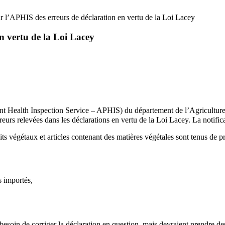
r l’APHIS des erreurs de déclaration en vertu de la Loi Lacey
n vertu de la Loi Lacey
lant Health Inspection Service – APHIS) du département de l’Agricultur
eurs relevées dans les déclarations en vertu de la Loi Lacey. La notificat
its végétaux et articles contenant des matières végétales sont tenus de p
s importés,
esoin de corriger la déclaration en question, mais devraient prendre des