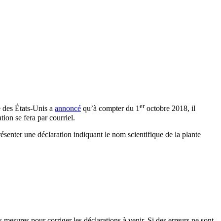
er
e des États-Unis a
annoncé
qu’à compter du 1
octobre 2018, il
ion se fera par courriel.
résenter une déclaration indiquant le nom scientifique de la plante
 mesures pour corriger les déclarations à venir. Si des erreurs ne sont