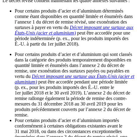
Le décret révisé contient maintenant les quatre annexes suivantes :
Pour certains produits d’acier et d’aluminium déterminés
comme étant disponibles en quantité limitée et énumérés dans
l’annexe 1 du décret de remise révisé, une exonération des
surtaxes à payer en vertu du
Décret imposant une surtaxe aux
États-Unis (acier et aluminium)
peut être accordée pour une
période indéterminée (p. ex., pour les produits importés des
É.-U. à partir du 1er juillet 2018).
Pour certains produits d’acier et d’aluminium qui sont classés
dans la catégorie des produits temporairement disponibles en
quantité limitée et énumérés dans l’annexe 2 du décret de
remise, une exonération des surtaxes payées ou payables en
vertu du
Décret imposant une surtaxe aux États-Unis (acier et
aluminium)
peut être accordée pendant une période limitée
(p. ex., pour les produits importés des É.-U. entre le
1er juillet 2018 et le 30 avril 2019). L’annexe 2 du décret de
remise rallonge également la période de remise des contre-
mesures du 31 décembre 2018 au 30 avril 2019 pour les
produits précédemment couverts par l’annexe 2 du décret de
remise.
Pour certains produits d’acier et d’aluminium importés
conformément à certaines obligations existantes avant le
31 mai 2018, ou dans des circonstances exceptionnelles
énumérées dans l’annexe 3 du décret de remise révisé, une