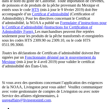
dans le nord du golfe de Californie. Toute importation de crevettes,
de poissons et de produits de la pêche provenant du Mexique et
entrés sous le code
HTS
(mis à jour le 9 février 2019) doit être
accompagnée d’un
Certificat d’admissibilité
(Certification of
Admissibility). Pour les directives concernant le Certificat
d’admissibilité, la NOAA a publié un
Formulaire d’instructions pour
le Certificat d’admissibilité (Instructions for Certification of
Admissibility Form).
Les marchandises peuvent être rejetées
seulement pour les produits de la pêche transformés et enregistrées
sous les codes HTS 2309.90 ou 2309.10, ou le code HTS
0511.99.3060.
Toutes
les déclarations de Certificats d’admissibilité doivent être
signées par un
Fonctionnaire désigné par le gouvernement du
Mexique
(mis à jour le 4 avril 2019) pour valider le certificat
d’admissibilité des États-Unis.
Si vous avez des questions concernant l’application des exigences
de la NOAA, Livingston peut vous aider! Veuillez communiquer
avec votre gestionnaire de comptes de Livingston ou avec notre
Service des affaires réglementaires, à
usregaffairs@livingstonintl.com
.