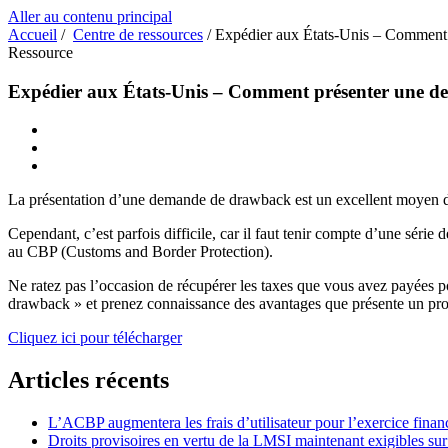
Aller au contenu principal
Accueil
/
Centre de ressources
/
Expédier aux États-Unis – Comment
Ressource
Expédier aux États-Unis – Comment présenter une 
La présentation d’une demande de drawback est un excellent moyen de
Cependant, c’est parfois difficile, car il faut tenir compte d’une sér
au CBP (Customs and Border Protection).
Ne ratez pas l’occasion de récupérer les taxes que vous avez payées
drawback » et prenez connaissance des avantages que présente un pr
Cliquez ici pour télécharger
Articles récents
L’ACBP augmentera les frais d’utilisateur pour l’exercice finan
Droits provisoires en vertu de la LMSI maintenant exigibles su