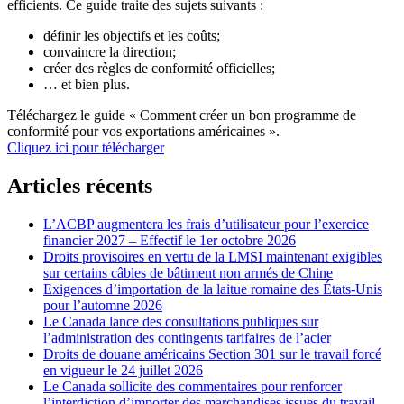
efficients. Ce guide traite des sujets suivants :
définir les objectifs et les coûts;
convaincre la direction;
créer des règles de conformité officielles;
… et bien plus.
Téléchargez le guide « Comment créer un bon programme de
conformité pour vos exportations américaines ».
Cliquez ici pour télécharger
Articles récents
L’ACBP augmentera les frais d’utilisateur pour l’exercice
financier 2027 – Effectif le 1er octobre 2026
Droits provisoires en vertu de la LMSI maintenant exigibles
sur certains câbles de bâtiment non armés de Chine
Exigences d’importation de la laitue romaine des États-Unis
pour l’automne 2026
Le Canada lance des consultations publiques sur
l’administration des contingents tarifaires de l’acier
Droits de douane américains Section 301 sur le travail forcé
en vigueur le 24 juillet 2026
Le Canada sollicite des commentaires pour renforcer
l’interdiction d’importer des marchandises issues du travail