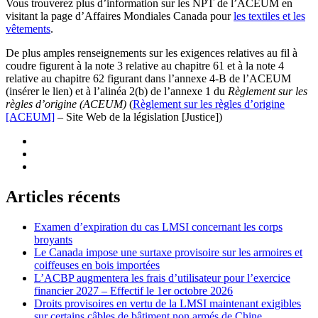
Vous trouverez plus d’information sur les NPT de l’ACEUM en
visitant la page d’Affaires Mondiales Canada pour
les textiles et les
vêtements
.
De plus amples renseignements sur les exigences relatives au fil à
coudre figurent à la note 3 relative au chapitre 61 et à la note 4
relative au chapitre 62 figurant dans l’annexe 4-B de l’ACEUM
(insérer le lien) et à l’alinéa 2(b) de l’annexe 1 du
Règlement sur les
règles d’origine (ACEUM)
(
Règlement sur les règles d’origine
[ACEUM]
– Site Web de la législation [Justice])
Articles récents
Examen d’expiration du cas LMSI concernant les corps
broyants
Le Canada impose une surtaxe provisoire sur les armoires et
coiffeuses en bois importées
L’ACBP augmentera les frais d’utilisateur pour l’exercice
financier 2027 – Effectif le 1er octobre 2026
Droits provisoires en vertu de la LMSI maintenant exigibles
sur certains câbles de bâtiment non armés de Chine