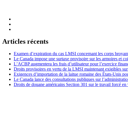
Articles récents
Examen d’expiration du cas LMSI concernant les corps broyan
Le Canada impose une surtaxe provisoire sur les armoires et co
L’ACBP augmentera les frais d’utilisateur pour l’exercice finan
Droits provisoires en vertu de la LMSI maintenant exigibles su
Exigences d’importation de la laitue romaine des États-Unis p
Le Canada lance des consultations publiques sur l’administration
Droits de douane américains Section 301 sur le travail forcé en 