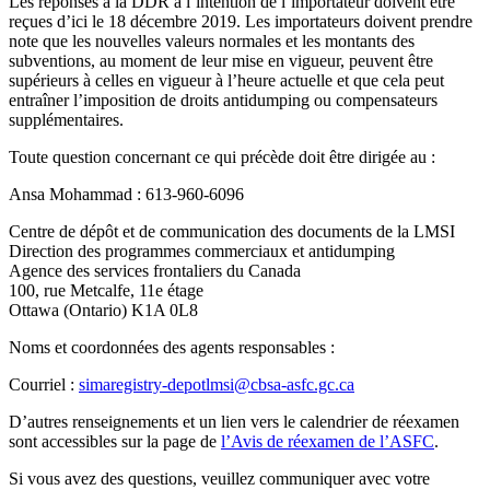
Les réponses à la DDR à l’intention de l’importateur doivent être
reçues d’ici le 18 décembre 2019. Les importateurs doivent prendre
note que les nouvelles valeurs normales et les montants des
subventions, au moment de leur mise en vigueur, peuvent être
supérieurs à celles en vigueur à l’heure actuelle et que cela peut
entraîner l’imposition de droits antidumping ou compensateurs
supplémentaires.
Toute question concernant ce qui précède doit être dirigée au :
Ansa Mohammad : 613-960-6096
Centre de dépôt et de communication des documents de la LMSI
Direction des programmes commerciaux et antidumping
Agence des services frontaliers du Canada
100, rue Metcalfe, 11e étage
Ottawa (Ontario) K1A 0L8
Noms et coordonnées des agents responsables :
Courriel :
simaregistry-depotlmsi@cbsa-asfc.gc.ca
D’autres renseignements et un lien vers le calendrier de réexamen
sont accessibles sur la page de
l’Avis de réexamen de l’ASFC
.
Si vous avez des questions, veuillez communiquer avec votre