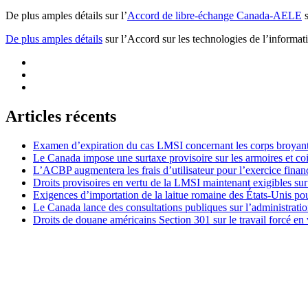
De plus amples détails sur l’
Accord de libre-échange Canada-AELE
s
De plus amples détails
sur l’Accord sur les technologies de l’informa
Articles récents
Examen d’expiration du cas LMSI concernant les corps broyan
Le Canada impose une surtaxe provisoire sur les armoires et co
L’ACBP augmentera les frais d’utilisateur pour l’exercice finan
Droits provisoires en vertu de la LMSI maintenant exigibles su
Exigences d’importation de la laitue romaine des États-Unis p
Le Canada lance des consultations publiques sur l’administration
Droits de douane américains Section 301 sur le travail forcé en 