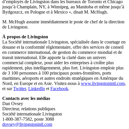
d’employés de Livingston dans les bureaux de Toronto et Chicago
jusqu’à Champlain, NY, à Winnipeg, au Manitoba et même jusqu’à
Bydgoszcz, en Pologne et à Mexico », disait M. McHugh.
M. McHugh assume immédiatement le poste de chef de la direction
de Livingston.
À propos de Livingston
La Société internationale Livingston, spécialisée dans le courtage en
douane et la conformité réglementaire, offre des services de conseil
en commerce international, de gestion du commerce mondial et de
transit international. Elle apporte la clarté dans un univers
commercial complexe, pour aider les entreprises à croître plus
rapidement, plus intelligemment, plus fort. Livingston emploie plus
de 3 100 personnes à 100 principaux postes-frontières, ports
maritimes, aéroports et autres endroits stratégiques en Amérique du
Nord, en Europe et en Asie. Visitez-nous à
www.livingstonintl.com
,
et sur
Twitter
,
LinkedIn
et
Facebook
.
Contacts avec les médias
Dan Ovsey
Directeur, relations publiques
Société internationale Livingston
1-800-387-7582, poste 3088
dovsey@livingstonintl.com