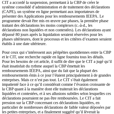
CIT a accordé la suspension, permettant à la CBP de créer le
système consolidé d’administration et de traitement des déclarations
(CAPE), un système en ligne permettant aux importateurs de
présenter des Applications pour les remboursements IEEPA. Le
programme devait être mis en œuvre par phases, la première phase
traitant des déclarations les moins complexes (c.-à-d., les
déclarations non liquidées et non contestées). Les déclarations ayant
dépassé 80 jours après la liquidation seraient réservées pour les
phases ultérieures, dont le processus et les critères d’examen seraient
établis à une date ultérieure.
Pour ceux qui s’intéressent aux péripéties quotidiennes entre la CBP
et le CIT, une recherche rapide en ligne fournira tous les détails.
Pour les besoins de cet article, il suffit de dire que le CIT a jugé qu’il
était insatisfait du rythme auquel la CBP émettait les
remboursements IEEPA, ainsi que du fait que la plupart des
remboursements émis à ce jour l’étaient principalement à de grandes
entreprises. Mais ce n’est pas tout. Le CIT s’était également
impatienté face à ce qu’il considérait comme l’évasion croissante de
la CBP quant à la manière dont elle traiterait les déclarations
liquidées et contestées, et à ses allusions subtiles selon lesquelles ces
déclarations pourraient ne pas être remboursées. Le CIT a fait
pression sur la CBP concernant ces déclarations liquidées, en
particulier de nombreuses déclarations de faible valeur déposées par
les petites entreprises, et a finalement suggéré qu’il lèverait la