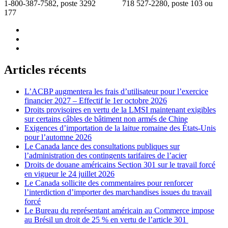
1-800-387-7582, poste 3292 718 527-2280, poste 103 ou
177
Articles récents
L’ACBP augmentera les frais d’utilisateur pour l’exercice
financier 2027 – Effectif le 1er octobre 2026
Droits provisoires en vertu de la LMSI maintenant exigibles
sur certains câbles de bâtiment non armés de Chine
Exigences d’importation de la laitue romaine des États-Unis
pour l’automne 2026
Le Canada lance des consultations publiques sur
l’administration des contingents tarifaires de l’acier
Droits de douane américains Section 301 sur le travail forcé
en vigueur le 24 juillet 2026
Le Canada sollicite des commentaires pour renforcer
l’interdiction d’importer des marchandises issues du travail
forcé
Le Bureau du représentant américain au Commerce impose
au Brésil un droit de 25 % en vertu de l’article 301