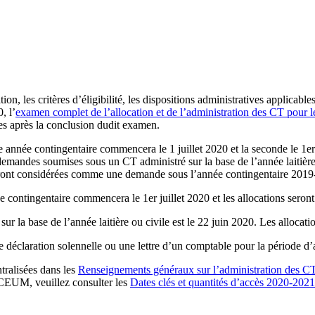
tion, les critères d’éligibilité, les dispositions administratives applica
, l’
examen complet de l’allocation et de l’administration des CT pour les 
es après la conclusion dudit examen.
ère année contingentaire commencera le 1 juillet 2020 et la seconde le 1
demandes soumises sous un CT administré sur la base de l’année laitière
 seront considérées comme une demande sous l’année contingentaire 201
e contingentaire commencera le 1er juillet 2020 et les allocations seront 
ur la base de l’année laitière ou civile est le 22 juin 2020. Les allocati
 déclaration solennelle ou une lettre d’un comptable pour la période d’
ntralisées dans les
Renseignements généraux sur l’administration des CT p
’ACEUM, veuillez consulter les
Dates clés et quantités d’accès 2020-2021 