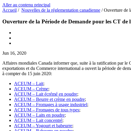
Aller au contenu principal
Accueil
/
Nouvelles de la réglementation canadienne
/
Ouverture de 
Ouverture de la Période de Demande pour les CT de l
Jun 16, 2020
Affaires mondiales Canada informer que, suite à la ratification par le
exportations et du Commerce international a ouvert la période de demand
à compter du 15 juin 2020:
ACEUM – Lait
;
ACEUM – Crème
;
ACEUM – Lait écrémé en poudre
;
ACEUM – Beurre et crème en poudre
;
ACEUM – Fromages à usage industriel
;
ACEUM – Fromages de tous types
;
ACEUM – Laits en poudre
;
ACEUM – Lait concentré
;
ACEUM – Yogourt et babeurre
;
ACEUM – Babeurre en poudre
;