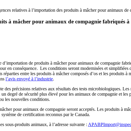
ences relatives à l’importation des produits à mâcher pour animaux de 
oduits à mâcher pour animaux de compagnie fabriqués à 
e d’importation de produits à mâcher pour animaux de compagnie fabriq
jour en conséquence. Les conditions seront modernisées et simplifiées de
uis réparties entre les produits à mâcher composés d’os et les produits à
dans
l’avis envoyé à l’industrie
.
es précisions relatives aux résultats des tests microbiologiques. Les rés
 un degré de sécurité plus élevé pour les animaux de compagnie et les pr
ou les nouvelles conditions.
ts à mâcher pour animaux de compagnie seront acceptés. Les produits à
n système de certification reconnus par le Canada.
des sous-produits animaux, à l’adresse suivante :
APABPImport@inspect