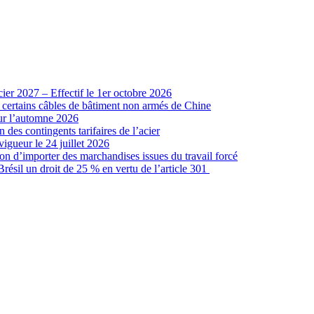
cier 2027 – Effectif le 1er octobre 2026
r certains câbles de bâtiment non armés de Chine
our l’automne 2026
 des contingents tarifaires de l’acier
vigueur le 24 juillet 2026
ion d’importer des marchandises issues du travail forcé
sil un droit de 25 % en vertu de l’article 301