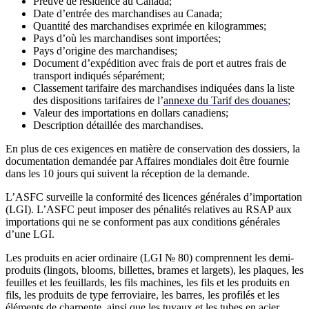
Preuve de résidence au Canada;
Date d’entrée des marchandises au Canada;
Quantité des marchandises exprimée en kilogrammes;
Pays d’où les marchandises sont importées;
Pays d’origine des marchandises;
Document d’expédition avec frais de port et autres frais de
transport indiqués séparément;
Classement tarifaire des marchandises indiquées dans la liste
des dispositions tarifaires de l’
annexe du Tarif des douanes
;
Valeur des importations en dollars canadiens;
Description détaillée des marchandises.
En plus de ces exigences en matière de conservation des dossiers, la
documentation demandée par Affaires mondiales doit être fournie
dans les 10 jours qui suivent la réception de la demande.
L’ASFC surveille la conformité des licences générales d’importation
(LGI). L’ASFC peut imposer des pénalités relatives au RSAP aux
importations qui ne se conforment pas aux conditions générales
d’une LGI.
Les produits en acier ordinaire (LGI № 80) comprennent les demi-
produits (lingots, blooms, billettes, brames et largets), les plaques, les
feuilles et les feuillards, les fils machines, les fils et les produits en
fils, les produits de type ferroviaire, les barres, les profilés et les
éléments de charpente, ainsi que les tuyaux et les tubes en acier