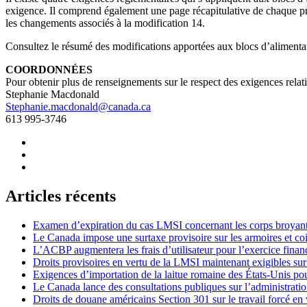
exigence. Il comprend également une page récapitulative de chaque pr
les changements associés à la modification 14.
Consultez le résumé des modifications apportées aux blocs d’alimenta
COORDONNÉES
Pour obtenir plus de renseignements sur le respect des exigences rel
Stephanie Macdonald
Stephanie.macdonald@canada.ca
613 995-3746
Articles récents
Examen d’expiration du cas LMSI concernant les corps broyan
Le Canada impose une surtaxe provisoire sur les armoires et co
L’ACBP augmentera les frais d’utilisateur pour l’exercice finan
Droits provisoires en vertu de la LMSI maintenant exigibles su
Exigences d’importation de la laitue romaine des États-Unis p
Le Canada lance des consultations publiques sur l’administration
Droits de douane américains Section 301 sur le travail forcé en 