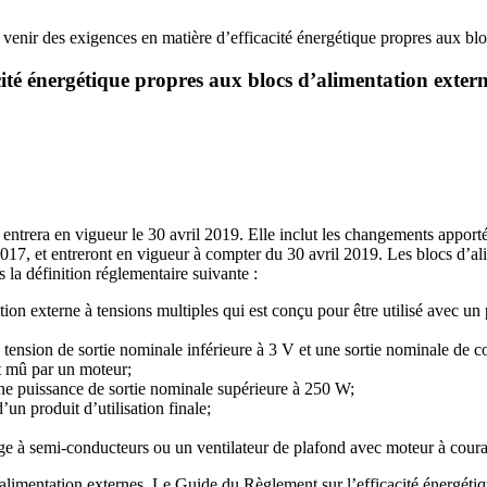
 venir des exigences en matière d’efficacité énergétique propres aux blo
cité énergétique propres aux blocs d’alimentation exter
 entrera en vigueur le 30 avril 2019. Elle inclut les changements appor
2017, et entreront en vigueur à compter du 30 avril 2019. Les blocs d’al
 la définition réglementaire suivante :
ion externe à tensions multiples qui est conçu pour être utilisé avec un 
 tension de sortie nominale inférieure à 3 V et une sortie nominale de 
nt mû par un moteur;
une puissance de sortie nominale supérieure à 250 W;
’un produit d’utilisation finale;
age à semi-conducteurs ou un ventilateur de plafond avec moteur à coura
d’alimentation externes. Le Guide du Règlement sur l’efficacité énergé