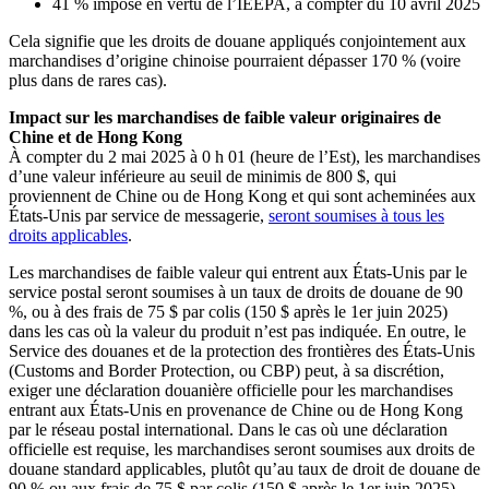
41 % imposé en vertu de l’IEEPA, à compter du 10 avril 2025
Cela signifie que les droits de douane appliqués conjointement aux
marchandises d’origine chinoise pourraient dépasser 170 % (voire
plus dans de rares cas).
Impact sur les marchandises de faible valeur originaires de
Chine et de Hong Kong
À compter du 2 mai 2025 à 0 h 01 (heure de l’Est), les marchandises
d’une valeur inférieure au seuil de minimis de 800 $, qui
proviennent de Chine ou de Hong Kong et qui sont acheminées aux
États-Unis par service de messagerie,
seront soumises à tous les
droits applicables
.
Les marchandises de faible valeur qui entrent aux États-Unis par le
service postal seront soumises à un taux de droits de douane de 90
%, ou à des frais de 75 $ par colis (150 $ après le 1er juin 2025)
dans les cas où la valeur du produit n’est pas indiquée. En outre, le
Service des douanes et de la protection des frontières des États-Unis
(Customs and Border Protection, ou CBP) peut, à sa discrétion,
exiger une déclaration douanière officielle pour les marchandises
entrant aux États-Unis en provenance de Chine ou de Hong Kong
par le réseau postal international. Dans le cas où une déclaration
officielle est requise, les marchandises seront soumises aux droits de
douane standard applicables, plutôt qu’au taux de droit de douane de
90 % ou aux frais de 75 $ par colis (150 $ après le 1er juin 2025)