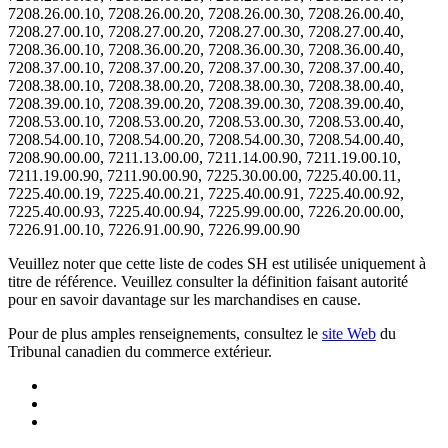
7208.26.00.10, 7208.26.00.20, 7208.26.00.30, 7208.26.00.40,
7208.27.00.10, 7208.27.00.20, 7208.27.00.30, 7208.27.00.40,
7208.36.00.10, 7208.36.00.20, 7208.36.00.30, 7208.36.00.40,
7208.37.00.10, 7208.37.00.20, 7208.37.00.30, 7208.37.00.40,
7208.38.00.10, 7208.38.00.20, 7208.38.00.30, 7208.38.00.40,
7208.39.00.10, 7208.39.00.20, 7208.39.00.30, 7208.39.00.40,
7208.53.00.10, 7208.53.00.20, 7208.53.00.30, 7208.53.00.40,
7208.54.00.10, 7208.54.00.20, 7208.54.00.30, 7208.54.00.40,
7208.90.00.00, 7211.13.00.00, 7211.14.00.90, 7211.19.00.10,
7211.19.00.90, 7211.90.00.90, 7225.30.00.00, 7225.40.00.11,
7225.40.00.19, 7225.40.00.21, 7225.40.00.91, 7225.40.00.92,
7225.40.00.93, 7225.40.00.94, 7225.99.00.00, 7226.20.00.00,
7226.91.00.10, 7226.91.00.90, 7226.99.00.90
Veuillez noter que cette liste de codes SH est utilisée uniquement à
titre de référence. Veuillez consulter la définition faisant autorité
pour en savoir davantage sur les marchandises en cause.
Pour de plus amples renseignements, consultez le
site Web
du
Tribunal canadien du commerce extérieur.