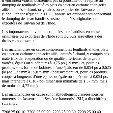
n’entraînera vraisemblablement pas la poursuite ou la reprise du
dumping de feuillards et tôles plats en acier au carbone et en acier
allié, laminés à chaud, originaires ou exportés de Taïwan et de
l’Inde. Par conséquent, le TCCE annule ses ordonnances concernant
le dumping des marchandises susmentionnées originaires ou
exportées de Taïwan ou de l’Inde.
Les importateurs doivent noter que les marchandises en cause
originaires ou exportées de l’Inde sont toujours assujetties à des
droits compensateurs.
Les marchandises en cause comprennent les feuillards et tôles plats
en acier au carbone et en acier allié, laminés à chaud, y compris des
matériaux de récupération ou de qualité inférieure, de largeurs
variées, égales ou supérieures à 0,75 po (19 mm), et, pour les
produits sous forme de bobines, d’une épaisseur de 0,054 po à 0,625
po (de 1,37 mm à 15,875 mm) inclusivement, et, pour les produits
coupés à longueur, d’une épaisseur égale ou supérieure à 0,054 po,
mais inférieure à 0,187 po (dimension minimale de 1,37 mm, mais
de moins de 4,75 mm),
Les marchandises en cause sont habituellement classées sous les
numéros de classement du Système harmonisé (SH) à dix chiffres
suivants :
7208.25.00.10, 7208.25.00.20, 7208.25.00.30, 7208.25.00.40,