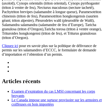
(axolotl), Cynops orientalis (triton oriental), Cynops pyrrhogaster
(triton à ventre de feu), Necturus maculosus (necture tacheté),
Pachytriton brevipes (salamandre à longue queue), Paramesotriton
chinensis (triton de feu), Paramesotriton hongkongensis (saurien
géant; triton alpestre), Pleurodeles waltl (pleurodèle de Waltl),
Salamandra salamandra (salamandre de feu d’Europe), Taricha
granulosa (triton d’Oregon),Taricha torosa (triton à ventre orange),
Trituroides hongkongensi (triton de feu), et Triturus granulosus
(triton d’Oregon).
Cliquez ici
pour en savoir plus sur la politique de délivrance de
permis sur les salamandres d’ECCC, le formulaire de demande
d’importation et l’obtention d’un permis.
Articles récents
Examen d’expiration du cas LMSI concernant les corps
broyants
Le Canada impose une surtaxe provisoire sur les armoires et
coiffeuses en bois importées