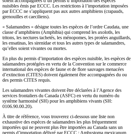
soient accompagnées d’un permis d’importation des espèces
nuisibles émis par ECCC. Les restrictions à l’importation imposées
par ECCC ne s’appliquent pas aux autres amphibiens (crapauds,
grenouilles et caeciliens).
« Salamandres » désigne toutes les espèces de l’ordre Caudata, une
classe d’amphibiens (Amphibia) qui comprend les axolotls, les
tritons, les nectures tachetés, les ménopomes, les protées anguillards,
les ensatinas, les sirenidae et tous les autres types de salamandres,
qu’elles soient vivantes ou mortes.
En plus du permis d’importation des espèces nuisible, les espèces de
salamandres protégées en vertu de la Convention sur le commerce
international des espèces de faune et de flore sauvages menacées
d’extinction (CITES) doivent également être accompagnées du ou
des permis CITES requis.
Les salamandres vivantes doivent être déclarées à l’Agence des
services frontaliers du Canada (ASFC) en vertu du numéro du
système harmonisé (SH) pour les amphibiens vivants (SH:
0106.90.00.20).
À titre de référence, vous trouverez ci-dessous une liste non
exhaustive des espèces de salamandres les plus fréquemment
importées qui ne peuvent plus être importées au Canada sans un
permis d’importation délivré par ECCC : Ambystoma mexicanum