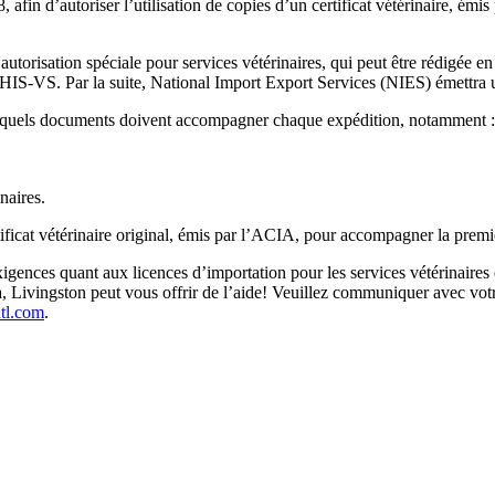
 afin d’autoriser l’utilisation de copies d’un certificat vétérinaire, ém
’autorisation spéciale pour services vétérinaires, qui peut être rédigée en
S-VS. Par la suite, National Import Export Services (NIES) émettra une
sera quels documents doivent accompagner chaque expédition, notamment :
naires.
ificat vétérinaire original, émis par l’ACIA, pour accompagner la premiè
exigences quant aux licences d’importation pour les services vétérinaires
Livingston peut vous offrir de l’aide! Veuillez communiquer avec votr
ntl.com
.