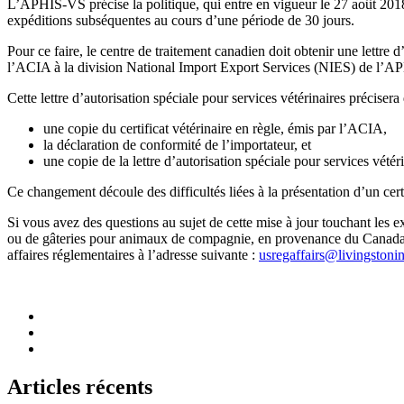
L’APHIS-VS précise la politique, qui entre en vigueur le 27 août 2018,
expéditions subséquentes au cours d’une période de 30 jours.
Pour ce faire, le centre de traitement canadien doit obtenir une lettre d
l’ACIA à la division National Import Export Services (NIES) de l’APHI
Cette lettre d’autorisation spéciale pour services vétérinaires préci
une copie du certificat vétérinaire en règle, émis par l’ACIA,
la déclaration de conformité de l’importateur, et
une copie de la lettre d’autorisation spéciale pour services vétéri
Ce changement découle des difficultés liées à la présentation d’un cert
Si vous avez des questions au sujet de cette mise à jour touchant les 
ou de gâteries pour animaux de compagnie, en provenance du Canada, 
affaires réglementaires à l’adresse suivante :
usregaffairs@livingstoni
Articles récents