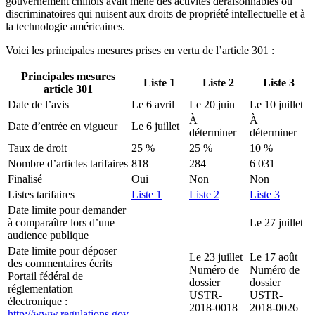
gouvernement chinois avait mené des activités déraisonnables ou
discriminatoires qui nuisent aux droits de propriété intellectuelle et à
la technologie américaines.
Voici les principales mesures prises en vertu de l’article 301 :
Principales mesures
Liste 1
Liste 2
Liste 3
article 301
Date de l’avis
Le 6 avril
Le 20 juin
Le 10 juillet
À
À
Date d’entrée en vigueur
Le 6 juillet
déterminer
déterminer
Taux de droit
25 %
25 %
10 %
Nombre d’articles tarifaires
818
284
6 031
Finalisé
Oui
Non
Non
Listes tarifaires
Liste 1
Liste 2
Liste 3
Date limite pour demander
à comparaître lors d’une
Le 27 juillet
audience publique
Date limite pour déposer
Le 23 juillet
Le 17 août
des commentaires écrits
Numéro de
Numéro de
Portail fédéral de
dossier
dossier
réglementation
USTR-
USTR-
électronique :
2018-0018
2018-0026
http://www.regulations.gov