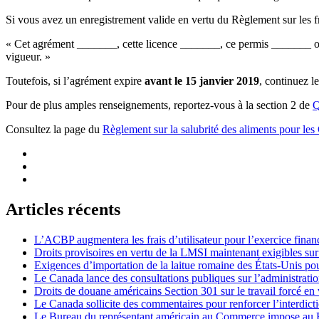
Si vous avez un enregistrement valide en vertu du Règlement sur les fr
« Cet agrément _______, cette licence _______, ce permis _______ ou c
vigueur. »
Toutefois, si l’agrément expire
avant le 15 janvier 2019
, continuez l
Pour de plus amples renseignements, reportez-vous à la section 2 de
Q
Consultez la page du
Règlement sur la salubrité des aliments pour le
Articles récents
L’ACBP augmentera les frais d’utilisateur pour l’exercice finan
Droits provisoires en vertu de la LMSI maintenant exigibles su
Exigences d’importation de la laitue romaine des États-Unis p
Le Canada lance des consultations publiques sur l’administration
Droits de douane américains Section 301 sur le travail forcé en 
Le Canada sollicite des commentaires pour renforcer l’interdict
Le Bureau du représentant américain au Commerce impose au Bré