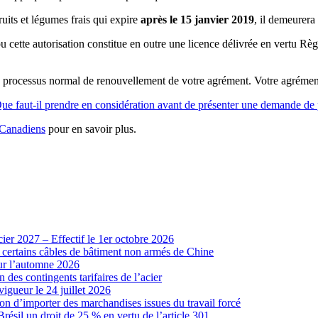
uits et légumes frais qui expire
après le 15 janvier 2019
, il demeurera
ette autorisation constitue en outre une licence délivrée en vertu Règ
e processus normal de renouvellement de votre agrément. Votre agrément
ue faut-il prendre en considération avant de présenter une demande de p
s Canadiens
pour en savoir plus.
cier 2027 – Effectif le 1er octobre 2026
r certains câbles de bâtiment non armés de Chine
our l’automne 2026
 des contingents tarifaires de l’acier
vigueur le 24 juillet 2026
ion d’importer des marchandises issues du travail forcé
sil un droit de 25 % en vertu de l’article 301