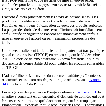
le PTPGP sera ratifié et que les dates de mise en œuvre seront
confirmées pour les autres pays membres restants, soit le Brunéi, le
Chili, la Malaisie et le Pérou.
L’accord élimera principalement les droits de douane sur tous les
produits admissibles importés au Canada provenant de pays où le
PTPGP est en vigueur, à l’exception de quelques produits agricoles.
La plupart des droits de douane seront éliminés soit immédiatement
après l’entrée en vigueur de l’accord soit immédiatement après la
mise en œuvre de l’accord ou par l’élimination progressive des
tarifs.
Un nouveau traitement tarifaire, le Tarif du partenariat transpacifique
global et progressiste (TPTGP) entrera en vigueur le 30 décembre
2018. Le code de traitement tarifaire 33 devra être indiqué sur les
documents de compatibilité B3 pour justifier les produits admissibles
au TPTGP.
L’admissibilité de la demande du traitement tarifaire préférentiel est
déterminée en fonction des règles d’origine définies dans l’
Annexe
3-D
du chapitre 3 du PTPGP.
Les exigences des preuves de l’origine définies à l’
Annexe 3-B
du
chapitre 3 consistent en un ensemble d’éléments de données qui peut
être inscrit sur n’importe quel document, et peut être rempli par
l’importateur, l’exportateur ou le producteur des produits admissibles