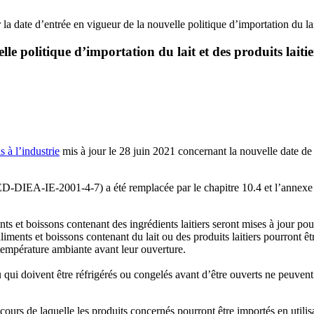
 la date d’entrée en vigueur de la nouvelle politique d’importation du lait
le politique d’importation du lait et des produits laitie
s à l’industrie
mis à jour le 28 juin 2021 concernant la nouvelle date d
AIED-DIEA-IE-2001-4-7) a été remplacée par le chapitre 10.4 et l’annex
ts et boissons contenant des ingrédients laitiers seront mises à jour pour
 aliments et boissons contenant du lait ou des produits laitiers pourront 
température ambiante avant leur ouverture.
ou qui doivent être réfrigérés ou congelés avant d’être ouverts ne peuv
urs de laquelle les produits concernés pourront être importés en utilisa