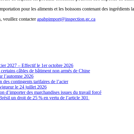
portation pour les aliments et les boissons contenant des ingrédients la
 veuillez contacter
apabpimport@inspection.gc.ca
cier 2027 – Effectif le 1er octobre 2026
r certains câbles de bâtiment non armés de Chine
our l’automne 2026
 des contingents tarifaires de l’acier
vigueur le 24 juillet 2026
ion d’importer des marchandises issues du travail forcé
sil un droit de 25 % en vertu de l’article 301