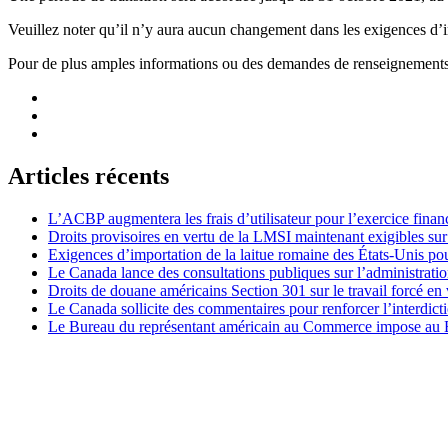
Veuillez noter qu’il n’y aura aucun changement dans les exigences d’im
Pour de plus amples informations ou des demandes de renseignements,
Articles récents
L’ACBP augmentera les frais d’utilisateur pour l’exercice finan
Droits provisoires en vertu de la LMSI maintenant exigibles su
Exigences d’importation de la laitue romaine des États-Unis p
Le Canada lance des consultations publiques sur l’administration
Droits de douane américains Section 301 sur le travail forcé en 
Le Canada sollicite des commentaires pour renforcer l’interdict
Le Bureau du représentant américain au Commerce impose au Bré