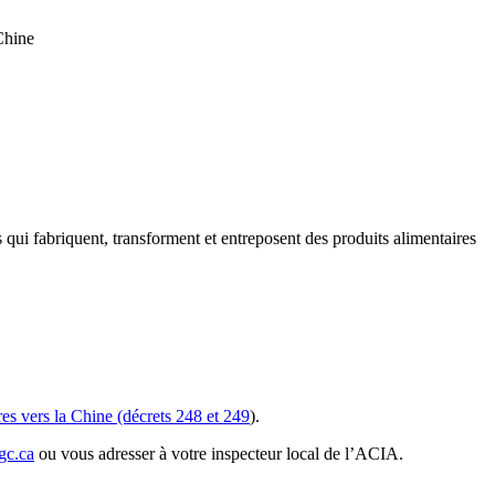
Chine
ui fabriquent, transforment et entreposent des produits alimentaires
es vers la Chine (décrets 248 et 249
).
gc.ca
ou vous adresser à votre inspecteur local de l’ACIA.