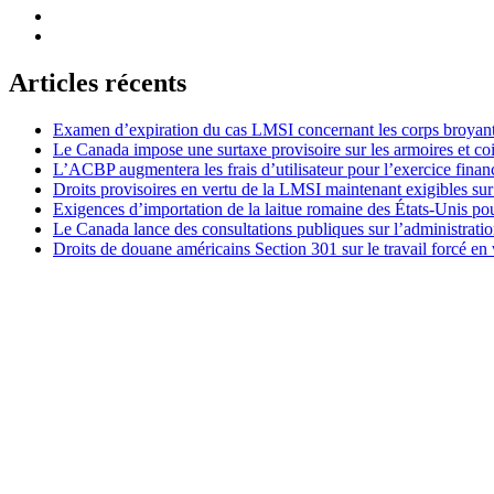
Articles récents
Examen d’expiration du cas LMSI concernant les corps broyan
Le Canada impose une surtaxe provisoire sur les armoires et co
L’ACBP augmentera les frais d’utilisateur pour l’exercice finan
Droits provisoires en vertu de la LMSI maintenant exigibles su
Exigences d’importation de la laitue romaine des États-Unis p
Le Canada lance des consultations publiques sur l’administration
Droits de douane américains Section 301 sur le travail forcé en 