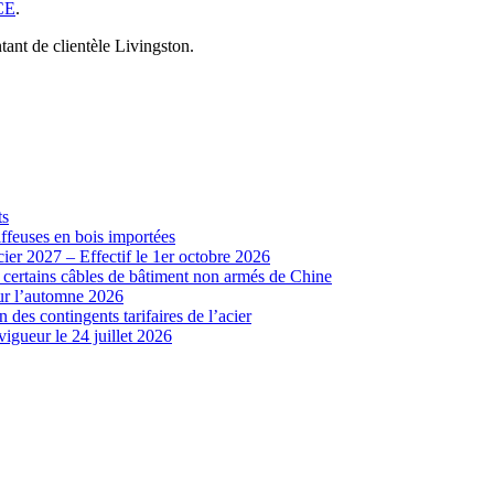
CE
.
ant de clientèle Livingston.
ts
iffeuses en bois importées
cier 2027 – Effectif le 1er octobre 2026
r certains câbles de bâtiment non armés de Chine
our l’automne 2026
 des contingents tarifaires de l’acier
vigueur le 24 juillet 2026