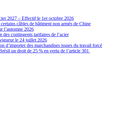
cier 2027 – Effectif le 1er octobre 2026
r certains câbles de bâtiment non armés de Chine
our l’automne 2026
 des contingents tarifaires de l’acier
vigueur le 24 juillet 2026
ion d’importer des marchandises issues du travail forcé
sil un droit de 25 % en vertu de l’article 301