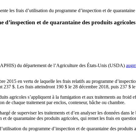
e les frais d’utilisation du programme d’inspection et de quarantaine
 d’inspection et de quarantaine des produits agricole
 (APHIS) du département de l’Agriculture des États-Unis (USDA)
augm
re 2015 en vertu de laquelle les frais relatifs au programme d’inspecti
nent 237 $. Les frais atteindront 190 $ le 28 décembre 2018, puis 237 $ 
uits agricoles s’appliquent à la fumigation et aux traitements au froid 
tion de chaque traitement par enclos, conteneur, bâche ou chambre.
rgé de superviser les traitements et d’en analyser les données dans le bu
n et de quarantaine des produits agricoles, qui remet les frais en questi
d’utilisation du programme d’inspection et de quarantaine des produits 