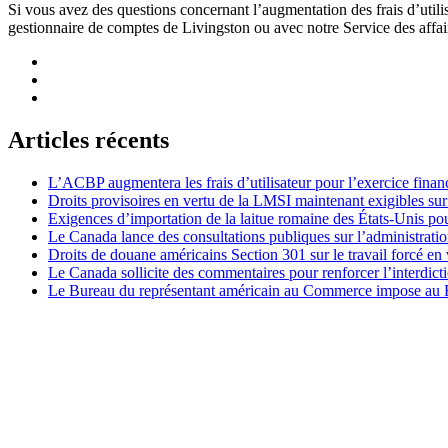
Si vous avez des questions concernant l’augmentation des frais d’util
gestionnaire de comptes de Livingston ou avec notre Service des affai
Articles récents
L’ACBP augmentera les frais d’utilisateur pour l’exercice finan
Droits provisoires en vertu de la LMSI maintenant exigibles su
Exigences d’importation de la laitue romaine des États-Unis p
Le Canada lance des consultations publiques sur l’administration
Droits de douane américains Section 301 sur le travail forcé en 
Le Canada sollicite des commentaires pour renforcer l’interdict
Le Bureau du représentant américain au Commerce impose au Bré