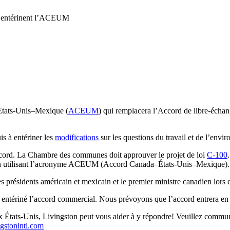
s entérinent l’ACEUM
tats-Unis–Mexique (
ACEUM
) qui remplacera l’Accord de libre-éch
s à entériner les
modifications
sur les questions du travail et de l’env
’Accord. La Chambre des communes doit approuver le projet de loi
C-100
 en utilisant l’acronyme ACEUM (Accord Canada–États-Unis–Mexique).
s présidents américain et mexicain et le premier ministre canadien lor
 entériné l’accord commercial. Nous prévoyons que l’accord entrera en 
 États-Unis, Livingston peut vous aider à y répondre! Veuillez commu
ngstonintl.com