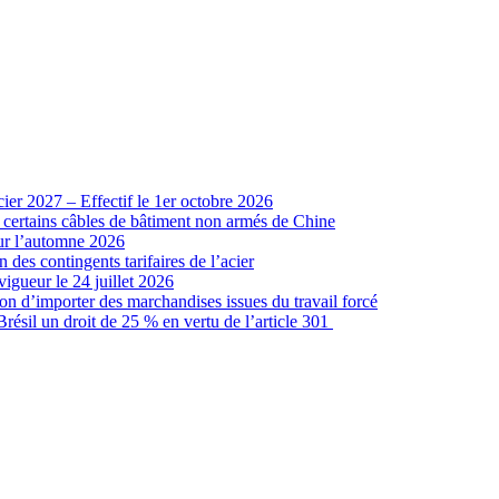
cier 2027 – Effectif le 1er octobre 2026
r certains câbles de bâtiment non armés de Chine
our l’automne 2026
 des contingents tarifaires de l’acier
vigueur le 24 juillet 2026
ion d’importer des marchandises issues du travail forcé
sil un droit de 25 % en vertu de l’article 301