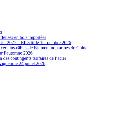
ts
iffeuses en bois importées
cier 2027 – Effectif le 1er octobre 2026
r certains câbles de bâtiment non armés de Chine
our l’automne 2026
 des contingents tarifaires de l’acier
vigueur le 24 juillet 2026