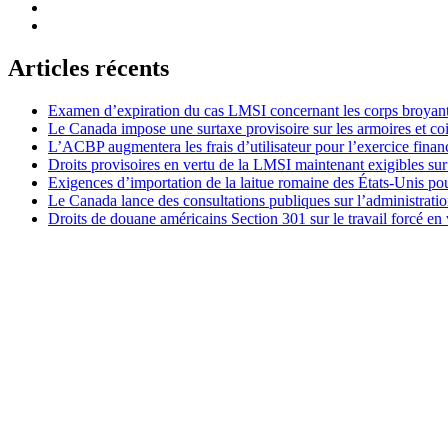
Articles récents
Examen d’expiration du cas LMSI concernant les corps broyan
Le Canada impose une surtaxe provisoire sur les armoires et co
L’ACBP augmentera les frais d’utilisateur pour l’exercice finan
Droits provisoires en vertu de la LMSI maintenant exigibles su
Exigences d’importation de la laitue romaine des États-Unis p
Le Canada lance des consultations publiques sur l’administration
Droits de douane américains Section 301 sur le travail forcé en 