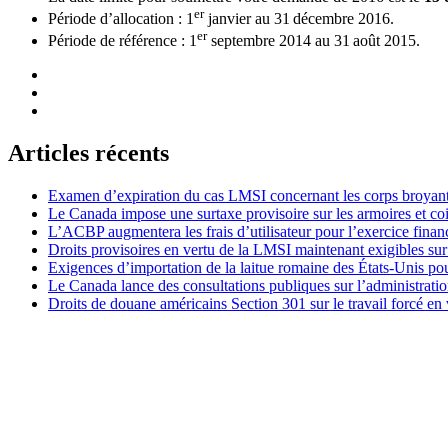
er
Période d’allocation : 1
janvier au 31
décembre 2016.
er
Période de référence : 1
septembre 2014 au 31
août 2015.
Articles récents
Examen d’expiration du cas LMSI concernant les corps broyan
Le Canada impose une surtaxe provisoire sur les armoires et co
L’ACBP augmentera les frais d’utilisateur pour l’exercice finan
Droits provisoires en vertu de la LMSI maintenant exigibles su
Exigences d’importation de la laitue romaine des États-Unis p
Le Canada lance des consultations publiques sur l’administration
Droits de douane américains Section 301 sur le travail forcé en 