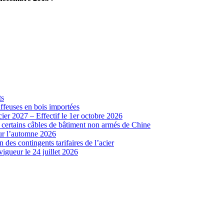
ts
iffeuses en bois importées
cier 2027 – Effectif le 1er octobre 2026
r certains câbles de bâtiment non armés de Chine
our l’automne 2026
 des contingents tarifaires de l’acier
vigueur le 24 juillet 2026