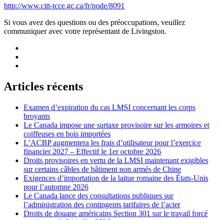
http://www.citt-tcce.gc.ca/fr/node/8091
Si vous avez des questions ou des préoccupations, veuillez
communiquer avec votre représentant de Livingston.
Articles récents
Examen d’expiration du cas LMSI concernant les corps
broyants
Le Canada impose une surtaxe provisoire sur les armoires et
coiffeuses en bois importées
L’ACBP augmentera les frais d’utilisateur pour l’exercice
financier 2027 – Effectif le 1er octobre 2026
Droits provisoires en vertu de la LMSI maintenant exigibles
sur certains câbles de bâtiment non armés de Chine
Exigences d’importation de la laitue romaine des États-Unis
pour l’automne 2026
Le Canada lance des consultations publiques sur
l’administration des contingents tarifaires de l’acier
Droits de douane américains Section 301 sur le travail forcé