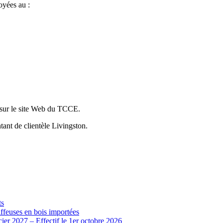
oyées au :
é sur le site Web du TCCE.
ant de clientèle Livingston.
ts
iffeuses en bois importées
cier 2027 – Effectif le 1er octobre 2026