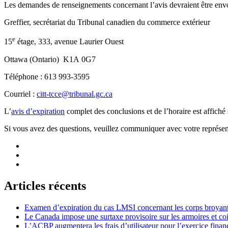
Les demandes de renseignements concernant l’avis devraient être env
Greffier, secrétariat du Tribunal canadien du commerce extérieur
e
15
étage, 333, avenue Laurier Ouest
Ottawa (Ontario) K1A 0G7
Téléphone : 613 993-3595
Courriel :
citt-tcce@tribunal.gc.ca
L’
avis d’expiration
complet des conclusions et de l’horaire est affich
Si vous avez des questions, veuillez communiquer avec votre représent
Articles récents
Examen d’expiration du cas LMSI concernant les corps broyan
Le Canada impose une surtaxe provisoire sur les armoires et co
L’ACBP augmentera les frais d’utilisateur pour l’exercice finan