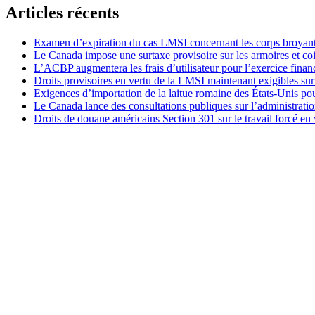
Articles récents
Examen d’expiration du cas LMSI concernant les corps broyan
Le Canada impose une surtaxe provisoire sur les armoires et co
L’ACBP augmentera les frais d’utilisateur pour l’exercice finan
Droits provisoires en vertu de la LMSI maintenant exigibles su
Exigences d’importation de la laitue romaine des États-Unis p
Le Canada lance des consultations publiques sur l’administration
Droits de douane américains Section 301 sur le travail forcé en 