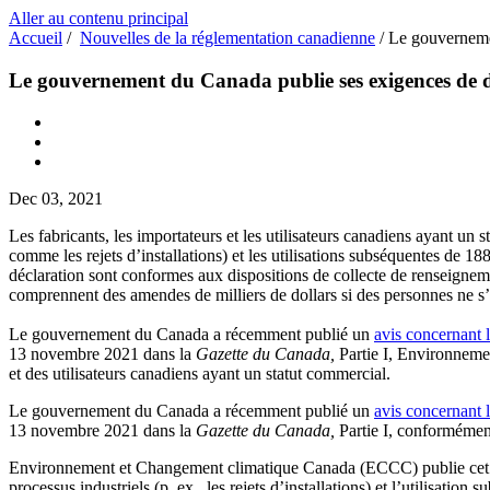
Aller au contenu principal
Accueil
/
Nouvelles de la réglementation canadienne
/
Le gouvernemen
Le gouvernement du Canada publie ses exigences de d
Dec 03, 2021
Les fabricants, les importateurs et les utilisateurs canadiens ayant un
comme les rejets d’installations) et les utilisations subséquentes d
déclaration sont conformes aux dispositions de collecte de renseigneme
comprennent des amendes de milliers de dollars si des personnes ne s
Le gouvernement du Canada a récemment publié un
avis concernant 
13 novembre 2021 dans la
Gazette du Canada,
Partie I, Environnemen
et des utilisateurs canadiens ayant un statut commercial.
Le gouvernement du Canada a récemment publié un
avis concernant 
13 novembre 2021 dans la
Gazette du Canada,
Partie I, conformément 
Environnement et Changement climatique Canada (ECCC) publie cet avis 
processus industriels (p. ex., les rejets d’installations) et l’utilisatio