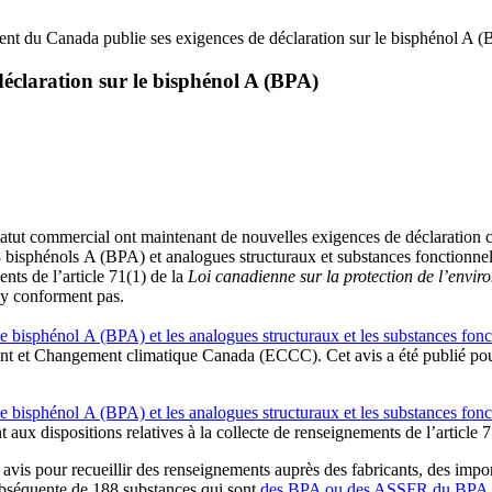
t du Canada publie ses exigences de déclaration sur le bisphénol A 
éclaration sur le bisphénol A (BPA)
 statut commercial ont maintenant de nouvelles exigences de déclaration c
e 188 bisphénols A (BPA) et analogues structuraux et substances fonct
nts de l’article 71(1) de la
Loi canadienne sur la protection de l’envi
’y conforment pas.
le bisphénol A (BPA) et les analogues structuraux et les substances f
t et Changement climatique Canada (ECCC). Cet avis a été publié pour 
le bisphénol A (BPA) et les analogues structuraux et les substances f
aux dispositions relatives à la collecte de renseignements de l’article 
pour recueillir des renseignements auprès des fabricants, des importate
n subséquente de 188 substances qui sont
des BPA ou des ASSFR du BPA